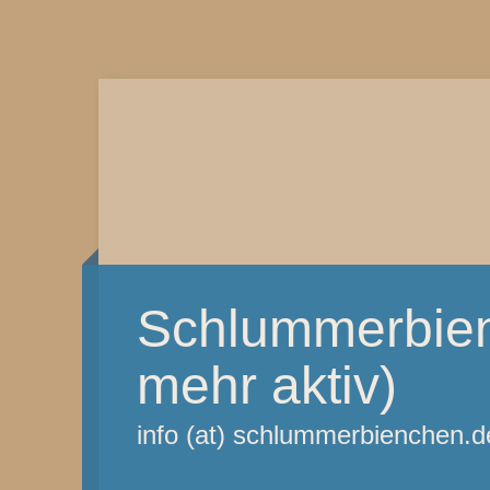
Schlummerbien
mehr aktiv)
info (at) schlummerbienchen.d