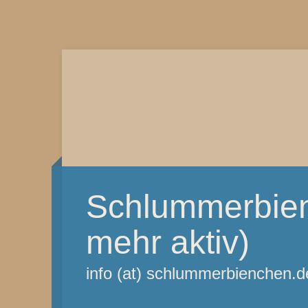
Schlummerbien
mehr aktiv)
info (at) schlummerbienchen.d