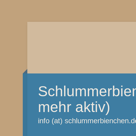
Schlummerbien
mehr aktiv)
info (at) schlummerbienchen.d