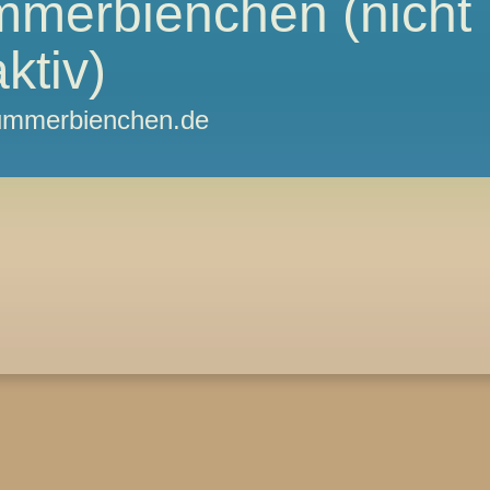
mmerbienchen (nicht
ktiv)
hlummerbienchen.de