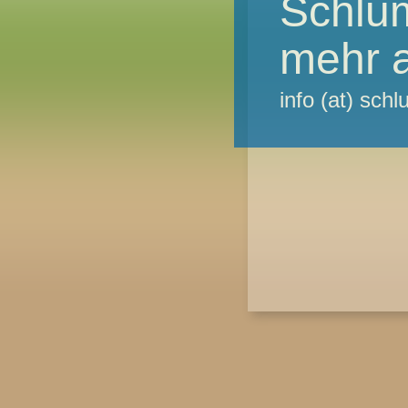
Schlu
mehr a
info (at) sc