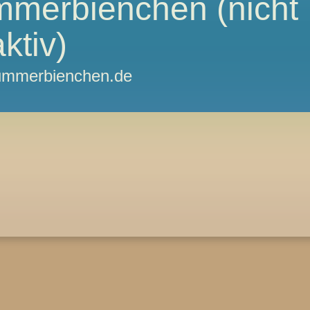
mmerbienchen (nicht
ktiv)
hlummerbienchen.de