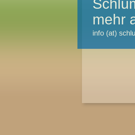
Schlu
mehr a
info (at) sc