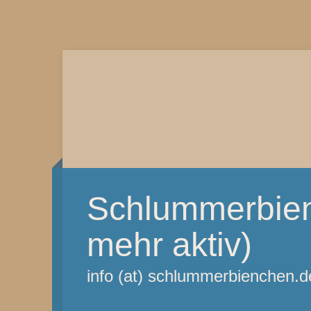
Schlummerbien
mehr aktiv)
info (at) schlummerbienchen.d