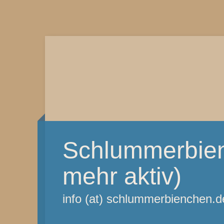
Schlummerbien
mehr aktiv)
info (at) schlummerbienchen.d