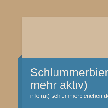
Schlummerbien
mehr aktiv)
info (at) schlummerbienchen.d