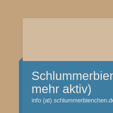
Schlummerbien
mehr aktiv)
info (at) schlummerbienchen.d