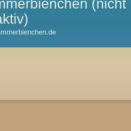
mmerbienchen (nicht
ktiv)
hlummerbienchen.de