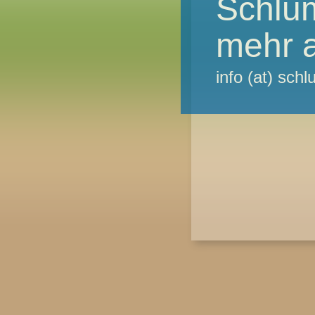
Schlu
mehr a
info (at) sc