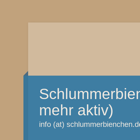
Schlummerbien
mehr aktiv)
info (at) schlummerbienchen.d